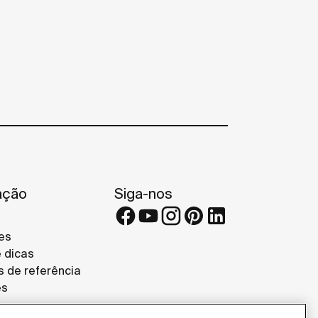
ação
Siga-nos
es
e dicas
s de referência
es