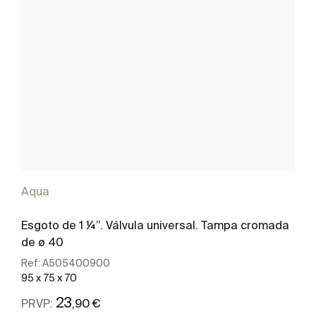
Aqua
Esgoto de 1 ¼”. Válvula universal. Tampa cromada
de ø 40
Ref:
A505400900
95 x 75 x 70
23
,90 €
PRVP: