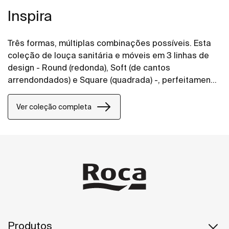
Inspira
Três formas, múltiplas combinações possíveis. Esta
coleção de louça sanitária e móveis em 3 linhas de
design - Round (redonda), Soft (de cantos
arrendondados) e Square (quadrada) -, perfeitamente
combináveis entre si, permite dar vida aos espaços
de banho de todos os estilos.
Ver coleção completa
Produtos