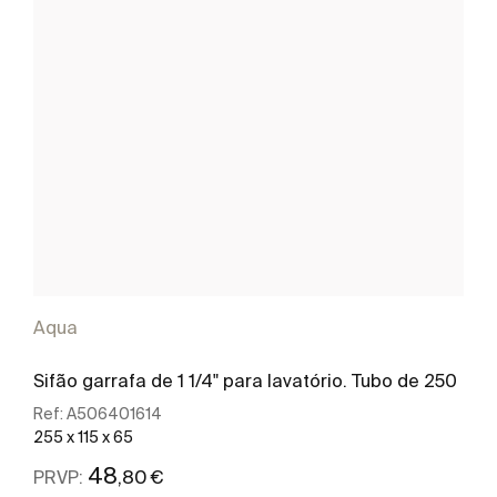
Aqua
Sifão garrafa de 1 1/4" para lavatório. Tubo de 250
Ref:
A506401614
255 x 115 x 65
48
,80 €
PRVP: