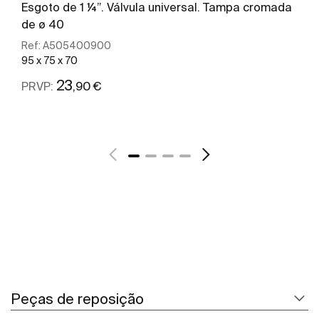
Esgoto de 1 ¼”. Válvula universal. Tampa cromada
de ø 40
Ref:
A505400900
95 x 75 x 70
23
,90 €
PRVP:
Ver mais
Peças de reposição