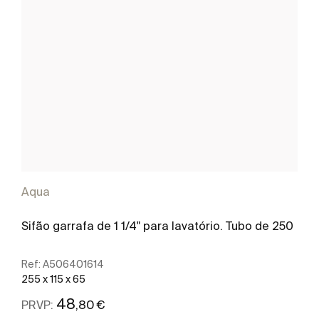
Aqua
Sifão garrafa de 1 1/4" para lavatório. Tubo de 250
Ref:
A506401614
255 x 115 x 65
48
,80 €
PRVP: