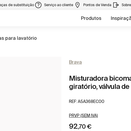
eças de substituição
Serviço ao cliente
Pontos de Venda
Sobr
Produtos
Inspiraç
as para lavatório
Brava
Misturadora bicoma
giratório, válvula 
REF:
A5A368EC00
PRVP (SEM IVA)
92
,70 €