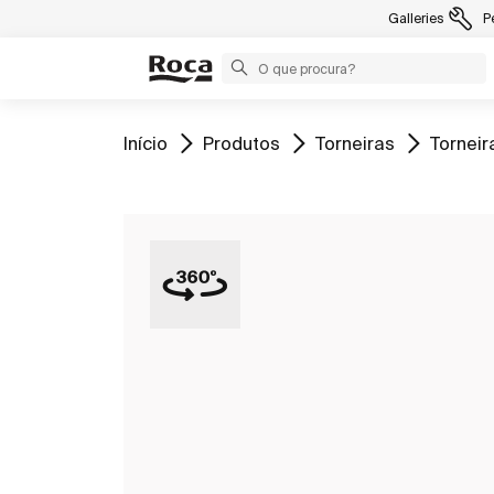
Galleries
P
Ir para
Ir para
Ir para
Ir para
Início
Produtos
Torneiras
Torneir