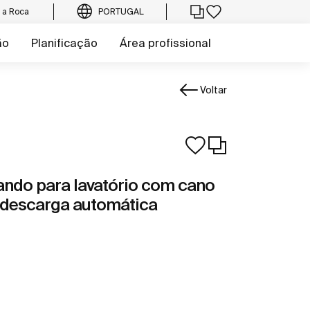
e a Roca
PORTUGAL
ão
Planificação
Área profissional
Voltar
ndo para lavatório com cano
de descarga automática