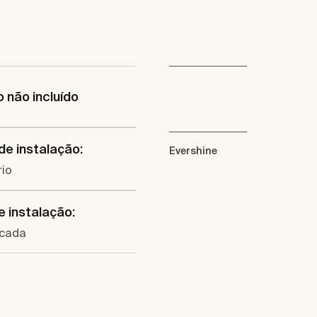
 não incluído
de instalação:
Evershine
rio
e instalação:
cada