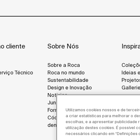
o cliente
Sobre Nós
Inspir
Sobre a Roca
Coleçõ
rviço Técnico
Roca no mundo
Ideias 
Sustentabilidade
Projeto
Design e Inovação
Galleri
Notícias
Junte-se a Nós
Fornecedores
Utilizamos cookies nossos e de tercei
a criar estatísticas para melhorar o d
Código de ética e canal de
escolhas, e a apresentar publicidade re
denúncias
utilização destes cookies. É possível c
necessários clicando em “Definições 