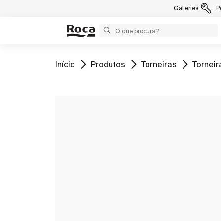
Galleries
P
Ir para
Ir para
Ir para
Ir para
Início
Produtos
Torneiras
Torneir