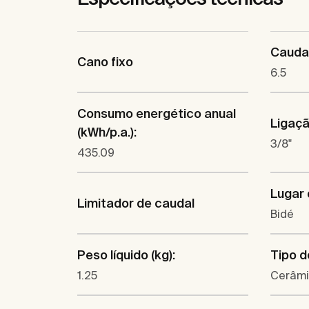
Caudal
Cano fixo
6.5
Consumo energético anual
Ligaçã
(kWh/p.a.):
3/8"
435.09
Lugar 
Limitador de caudal
Bidé
Peso líquido (kg):
Tipo d
1.25
Cerâm