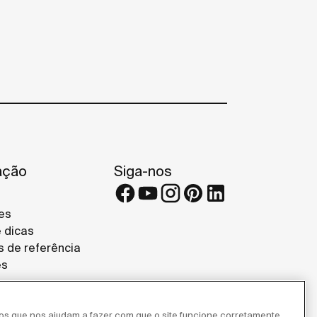
ação
Siga-nos
es
e dicas
s de referência
es
ros que nos ajudam a fazer com que o site funcione corretamente,