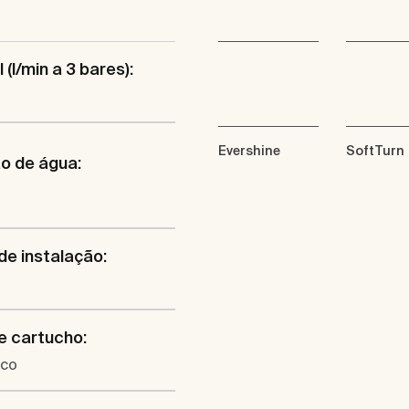
 (l/min a 3 bares):
Evershine
SoftTurn
o de água:
de instalação:
e cartucho:
ico