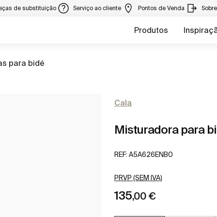
eças de substituição
Serviço ao cliente
Pontos de Venda
Sobr
Produtos
Inspiraç
as para bidé
Cala
Misturadora para b
REF:
A5A626ENB0
PRVP (SEM IVA)
135
,00 €