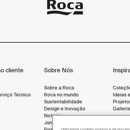
o cliente
Sobre Nós
Inspir
Sobre a Roca
Coleçõ
rviço Técnico
Roca no mundo
Ideias 
Sustentabilidade
Projeto
Design e Inovação
Galleri
Notícias
Junte-se a Nós
Fornecedores
Utilizamos cookies nossos e de tercei