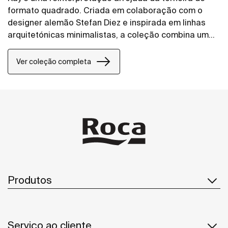
formato quadrado. Criada em colaboração com o
designer alemão Stefan Diez e inspirada em linhas
arquitetónicas minimalistas, a coleção combina um
caráter forte com detalhes refinados. Cada elemento
foi cuidadosamente concebido para alcançar uma
Ver coleção completa
elegância moderna e intemporal.
Produtos
Serviço ao cliente