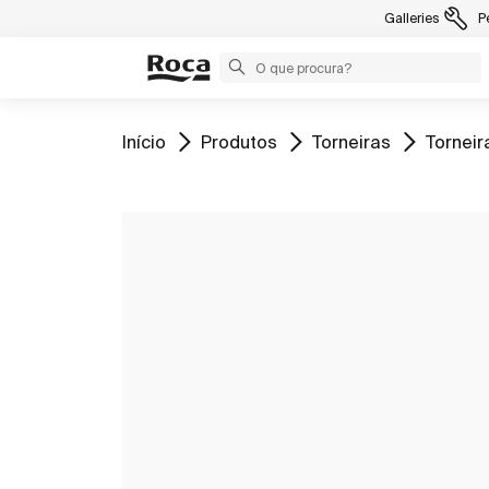
Galleries
P
Ir para
Ir para
Ir para
Ir para
Início
Produtos
Torneiras
Torneir