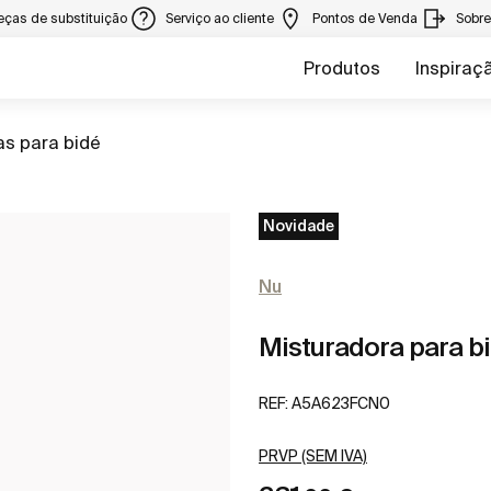
eças de substituição
Serviço ao cliente
Pontos de Venda
Sobr
Produtos
Inspiraç
as para bidé
Novidade
Nu
Misturadora para bi
REF:
A5A623FCN0
PRVP (SEM IVA)