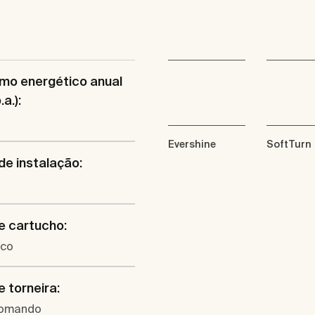
mo energético anual
a.):
Evershine
SoftTurn
de instalação:
e cartucho:
ico
e torneira:
omando