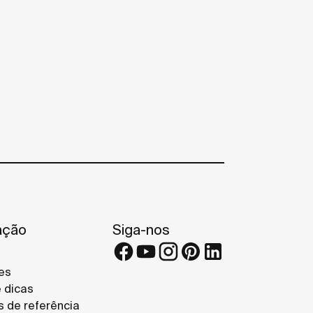
ação
Siga-nos
es
e dicas
s de referência