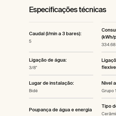
Especificações técnicas
Consu
Caudal (l/min a 3 bares):
(kWh/p.
5
334.68
Ligação de água:
Ligaç
flexíve
3/8"
Lugar de instalação:
Nivel 
Bidé
Grupo 1
Tipo d
Poupança de água e energia
Cerâm