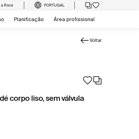
e a Roca
PORTUGAL
ão
Planificação
Área profissional
Voltar
dé corpo liso, sem válvula