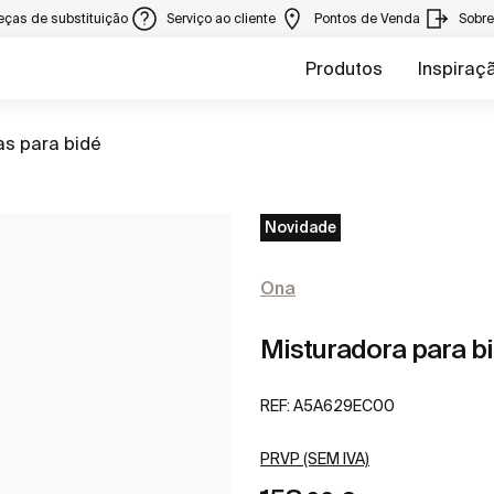
eças de substituição
Serviço ao cliente
Pontos de Venda
Sobr
Produtos
Inspiraç
as para bidé
Novidade
Ona
Misturadora para bi
REF:
A5A629EC00
PRVP (SEM IVA)