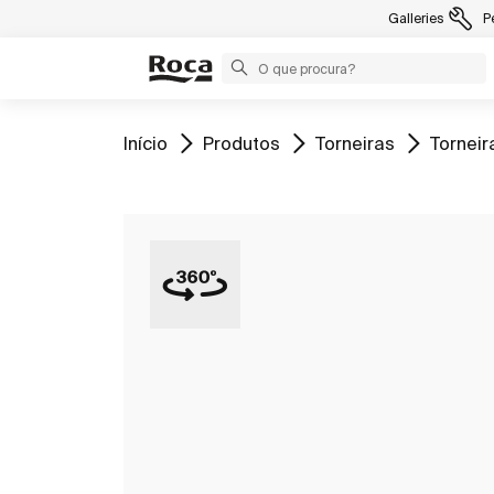
Galleries
P
Ir para
Ir para
Ir para
Ir para
Início
Produtos
Torneiras
Torneir