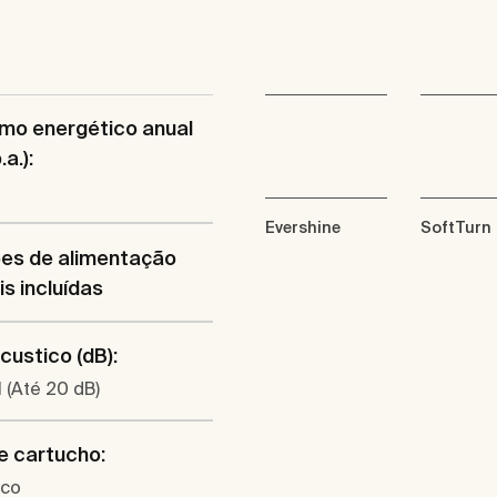
mo energético anual
a.):
Evershine
SoftTurn
ões de alimentação
is incluídas
acustico (dB):
 (Até 20 dB)
e cartucho:
ico