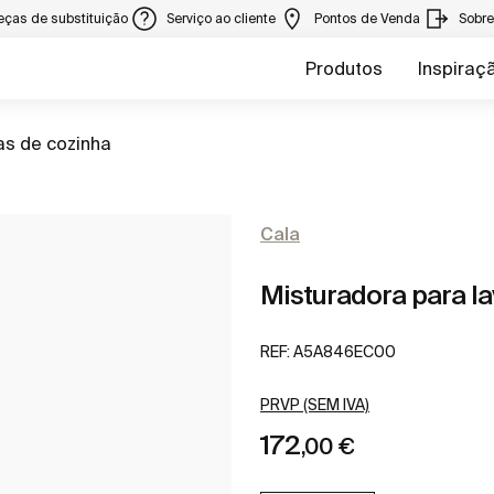
eças de substituição
Serviço ao cliente
Pontos de Venda
Sobr
Produtos
Inspiraç
as de cozinha
Cala
Misturadora para la
REF:
A5A846EC00
PRVP (SEM IVA)
172
,00 €