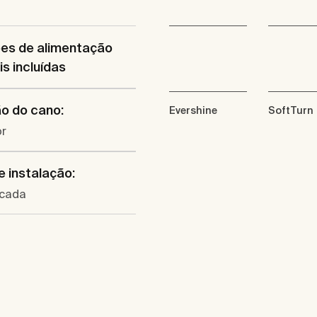
ões de alimentação
is incluídas
o do cano:
Evershine
SoftTurn
or
e instalação:
cada