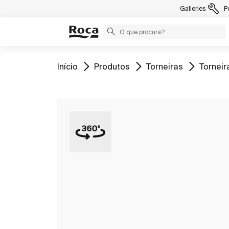
Galleries
P
Ir para
Ir para
Ir para
Ir para
Início
Produtos
Torneiras
Torneir