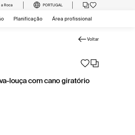
e a Roca
PORTUGAL
ão
Planificação
Área profissional
Voltar
va-louça com cano giratório