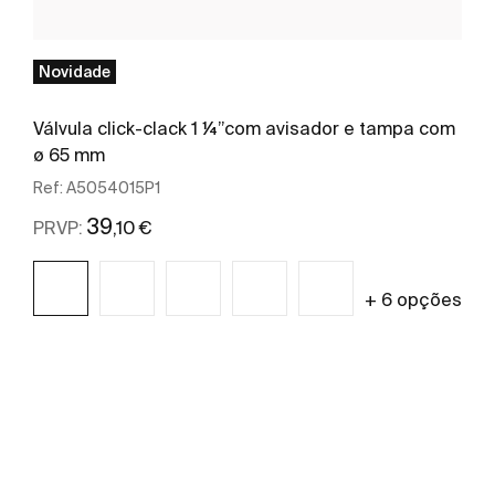
Novidade
Válvula click-clack 1 ¼”com avisador e tampa com
ø 65 mm
Ref:
A5054015P1
39
,10 €
PRVP:
+ 6 opções
Ver mais