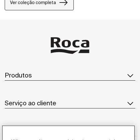
uma personalização da casa de banho.
Ver coleção completa
Produtos
Serviço ao cliente
Sobre Nós