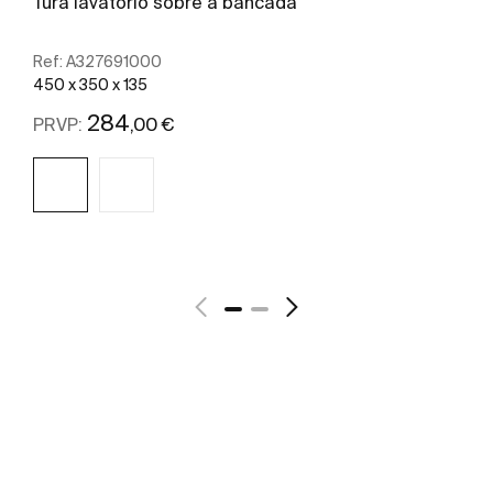
Tura lavatório sobre a bancada
Ref:
A327691000
450 x 350 x 135
284
,00 €
PRVP:
Ver mais