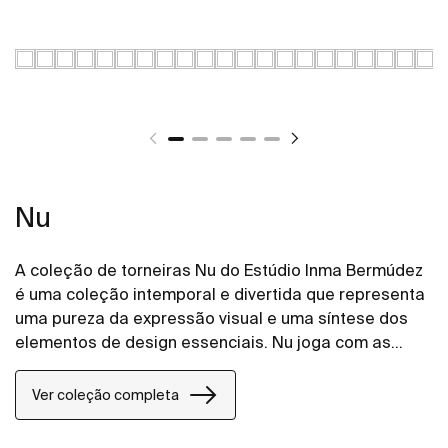
Nu
A coleção de torneiras Nu do Estúdio Inma Bermúdez
é uma coleção intemporal e divertida que representa
uma pureza da expressão visual e uma síntese dos
elementos de design essenciais. Nu joga com as
cores de formas novas e criativas, permitindo toda
uma personalização da casa de banho.
Ver coleção completa