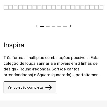
Inspira
Três formas, múltiplas combinações possíveis. Esta
coleção de louça sanitária e móveis em 3 linhas de
design - Round (redonda), Soft (de cantos
arrendondados) e Square (quadrada) -, perfeitamente
combináveis entre si, permite dar vida aos espaços
de banho de todos os estilos.
Ver coleção completa