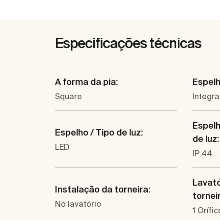
Especificações técnicas
A forma da pia:
Espelh
Square
Integr
Espelh
Espelho / Tipo de luz:
de luz:
LED
IP 44
Lavató
Instalação da torneira:
tornei
No lavatório
1 Orífi