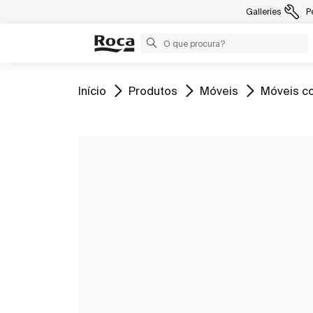
Galleries
P
Ir para
Ir para
Ir para
Ir para
Início
Produtos
Móveis
Móveis co