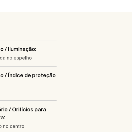
o / Iluminação:
ada no espelho
o / Índice de proteção
rio / Orifícios para
ra:
co no centro