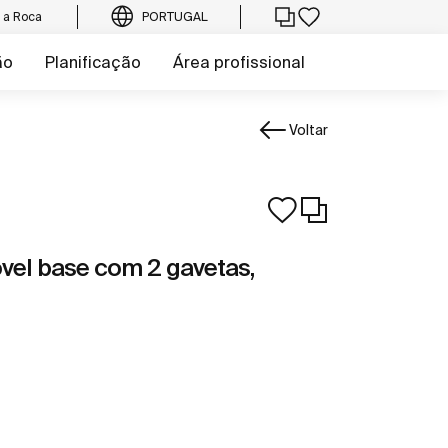
e a Roca
PORTUGAL
ão
Planificação
Área profissional
Voltar
el base com 2 gavetas,