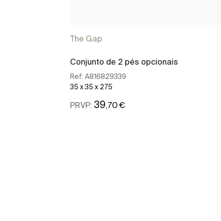
The Gap
Conjunto de 2 pés opcionais
Ref:
A816829339
35 x 35 x 275
39
,70 €
PRVP:
Ver mais