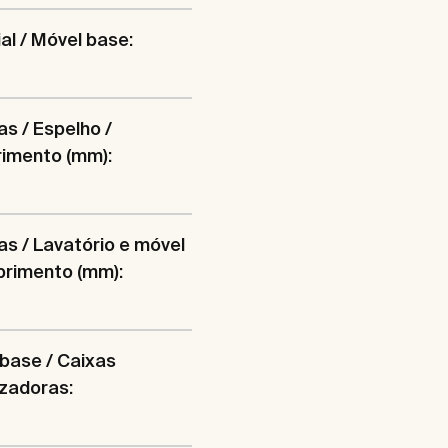
al / Móvel base:
s / Espelho /
imento (mm):
s / Lavatório e móvel
primento (mm):
base / Caixas
zadoras: