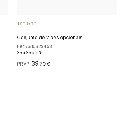
The Gap
Conjunto de 2 pés opcionais
Ref:
A816829458
35 x 35 x 275
39
,70 €
PRVP:
Ver mais