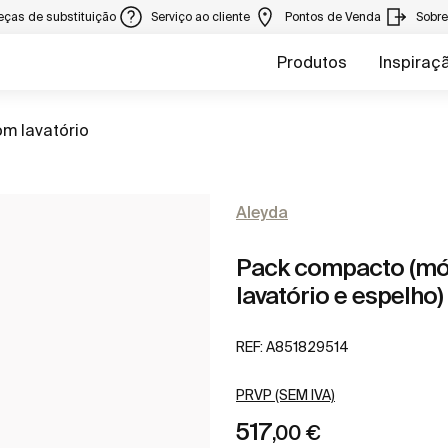
eças de substituição
Serviço ao cliente
Pontos de Venda
Sobr
Produtos
Inspiraç
m lavatório
Aleyda
Pack compacto (móv
lavatório e espelho)
REF:
A851829514
PRVP (SEM IVA)
517
,00 €