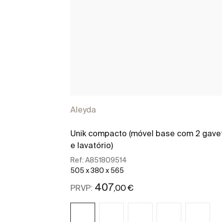
Aleyda
Unik compacto (móvel base com 2 gave
e lavatório)
Ref:
A851809514
505 x 380 x 565
407
,00 €
PRVP: