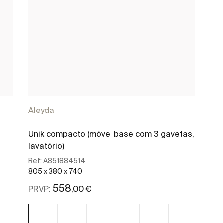
Aleyda
Unik compacto (móvel base com 3 gavetas,
lavatório)
Ref:
A851884514
805 x 380 x 740
558
,00 €
PRVP: