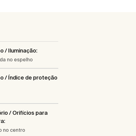
o / Iluminação:
ada no espelho
o / Índice de proteção
rio / Orifícios para
ra:
co no centro