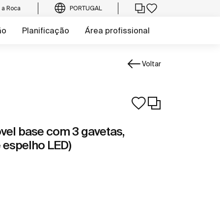
e a Roca
PORTUGAL
ão
Planificação
Área profissional
Voltar
el base com 3 gavetas,
e espelho LED)