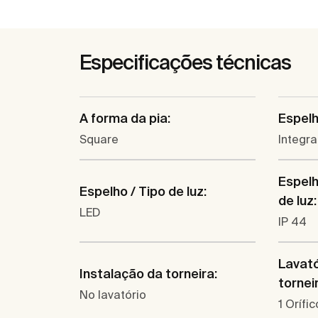
Especificações técnicas
A forma da pia:
Espelh
Square
Integr
Espelh
Espelho / Tipo de luz:
de luz:
LED
IP 44
Lavató
Instalação da torneira:
tornei
No lavatório
1 Orífi