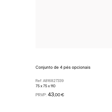
Conjunto de 4 pés opcionais
Ref:
A816827339
75 x 75 x 110
43
,00 €
PRVP:
Ver mais