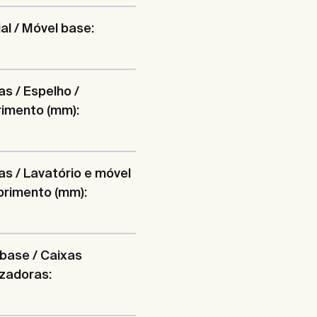
al / Móvel base:
s / Espelho /
imento (mm):
s / Lavatório e móvel
primento (mm):
base / Caixas
zadoras: