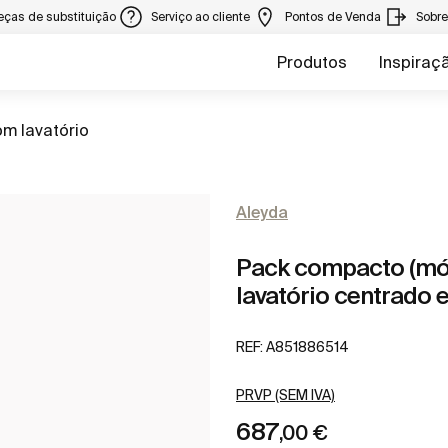
eças de substituição
Serviço ao cliente
Pontos de Venda
Sobr
Produtos
Inspiraç
m lavatório
Aleyda
Pack compacto (móv
lavatório centrado 
REF:
A851886514
PRVP (SEM IVA)
687
,00 €