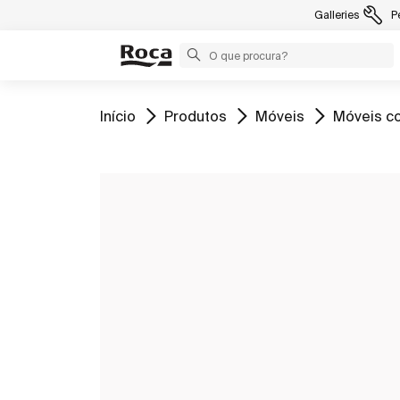
Galleries
P
Ir para
Ir para
Ir para
Ir para
Início
Produtos
Móveis
Móveis co