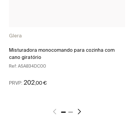
Glera
Misturadora monocomando para cozinha com
cano giratório
Ref:
A5A834DC00
202
,00 €
PRVP:
Ver mais