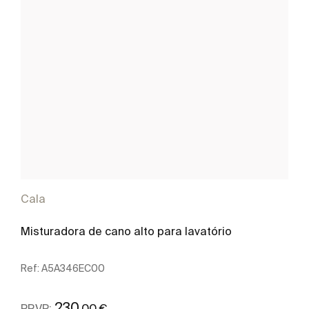
Cala
Misturadora de cano alto para lavatório
Ref:
A5A346EC00
230
,00 €
PRVP: