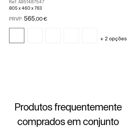
Ref:
A851487547
805 x 460 x 763
565
,00 €
PRVP:
+ 2 opções
Ver mais
Produtos frequentemente
comprados em conjunto