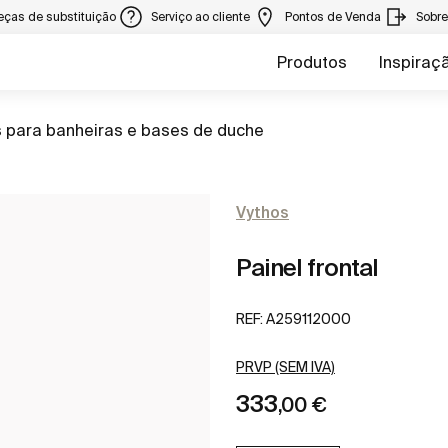
eças de substituição
Serviço ao cliente
Pontos de Venda
Sobr
Produtos
Inspiraç
s para banheiras e bases de duche
Vythos
Painel frontal
REF:
A259112000
PRVP (SEM IVA)
333
,00 €