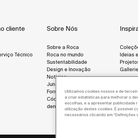
o cliente
Sobre Nós
Inspir
Sobre a Roca
Coleçõ
rviço Técnico
Roca no mundo
Ideias 
Sustentabilidade
Projeto
Design e Inovação
Galleri
Notícias
Junte-se a Nós
Fornecedores
Utilizamos cookies nossos e de tercei
a criar estatísticas para melhorar o d
Código de ética e canal de
escolhas, e a apresentar publicidade re
denúncias
utilização destes cookies. É possível c
necessários clicando em “Definições 