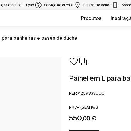
eças de substituição
Serviço ao cliente
Pontos de Venda
Sobr
Produtos
Inspiraç
s para banheiras e bases de duche
Painel em L para ban
REF:
A259833000
PRVP (SEM IVA)
550
,00 €