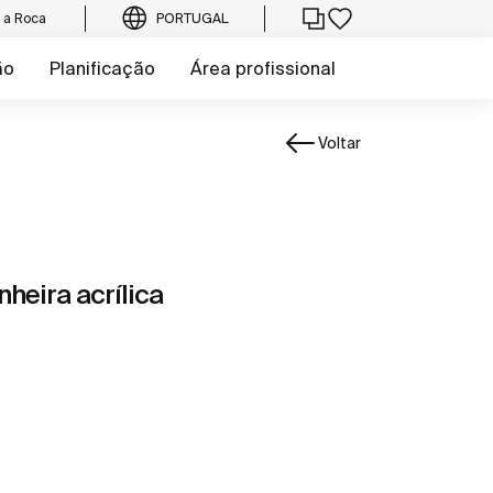
e a Roca
PORTUGAL
ão
Planificação
Área profissional
Voltar
heira acrílica