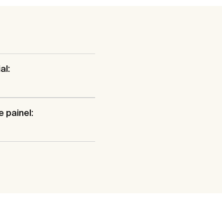
al:
o
e painel: