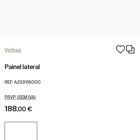
Vythos
Painel lateral
REF:
A259116000
PRVP (SEM IVA)
188
,00 €