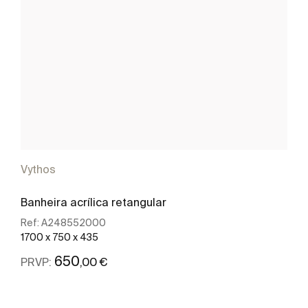
Vythos
Banheira acrílica retangular
Ref:
A248552000
1700 x 750 x 435
650
,00 €
PRVP:
Ver mais