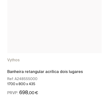
Vythos
Banheira retangular acrílica dois lugares
Ref:
A248555000
1700 x 800 x 435
698
,00 €
PRVP:
Ver mais