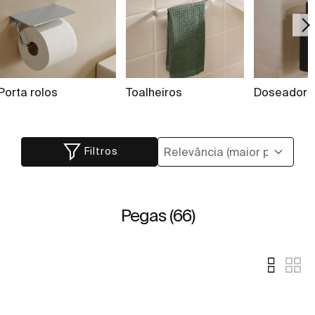
Porta rolos
Toalheiros
Doseadores
Filtros
Pegas (66)