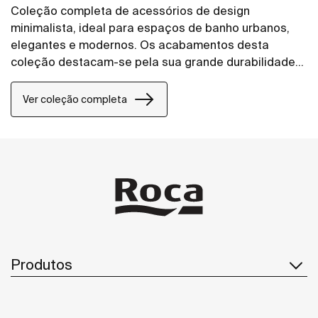
Coleção completa de acessórios de design
minimalista, ideal para espaços de banho urbanos,
elegantes e modernos. Os acabamentos desta
coleção destacam-se pela sua grande durabilidade,
graças ao seu cromado brilhante anticorrosivo e
altamente resistente. Inclui um kit de montagem para
Ver coleção completa
uma instalação fácil, rápida e cómoda, com
parafusos.
Produtos