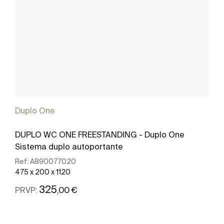
Duplo One
DUPLO WC ONE FREESTANDING - Duplo One
Sistema duplo autoportante
Ref:
A890077020
475 x 200 x 1120
325
,00 €
PRVP:
Ver mais