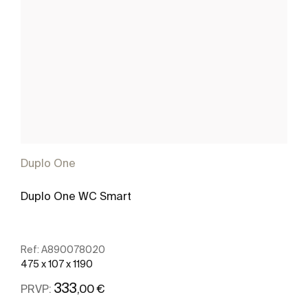
Duplo One
Duplo One WC Smart
Ref:
A890078020
475 x 107 x 1190
333
,00 €
PRVP: