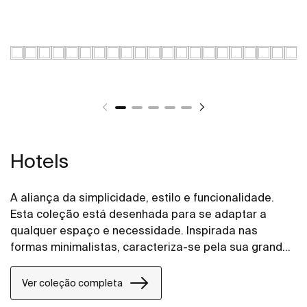
Hotels
A aliança da simplicidade, estilo e funcionalidade.
Esta coleção está desenhada para se adaptar a
qualquer espaço e necessidade. Inspirada nas
formas minimalistas, caracteriza-se pela sua grande
versatilidade. Uma solução pensada para os
pequenos e grandes projetos de design, tanto em
Ver coleção completa
espaços públicos como em espaços privados.