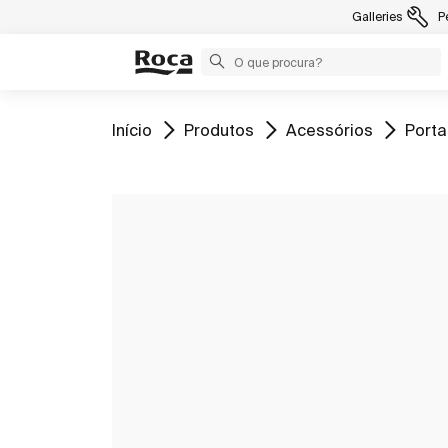
Galleries
P
Ir para
Ir para
Ir para
Ir par
Início
Produtos
Acessórios
Porta