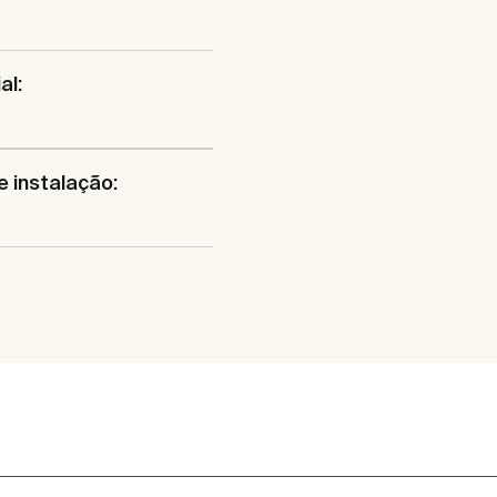
al:
e instalação: