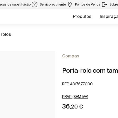
eças de substituição
Serviço ao cliente
Pontos de Venda
Sobr
Produtos
Inspiraç
a
 rolos
Compas
Porta-rolo com ta
REF:
A817677C00
PRVP (SEM IVA)
36
,20 €