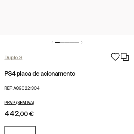
Duplo S
PS4 placa de acionamento
REF:
A890221304
PRVP (SEM IVA)
442
,00 €