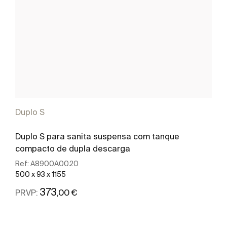
Duplo S
Duplo S para sanita suspensa com tanque
compacto de dupla descarga
Ref:
A8900A0020
500 x 93 x 1155
373
,00 €
PRVP:
Ver mais