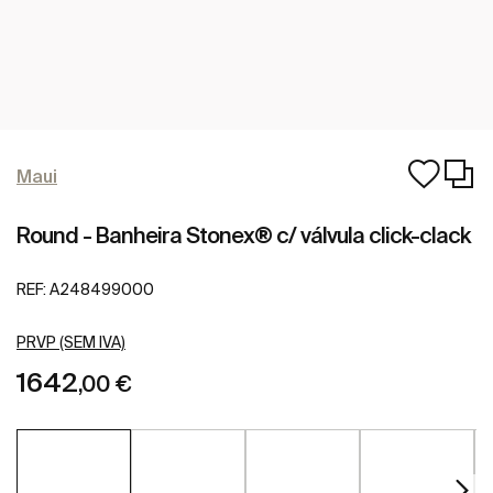
Maui
Round - Banheira Stonex® c/ válvula click-clack
REF:
A248499000
PRVP (SEM IVA)
1642
,00 €