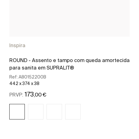
Inspira
ROUND - Assento e tampo com queda amortecida
para sanita em SUPRALIT®
Ref:
A80152200B
442 x 374 x 38
173
,00 €
PRVP:
Ver mais