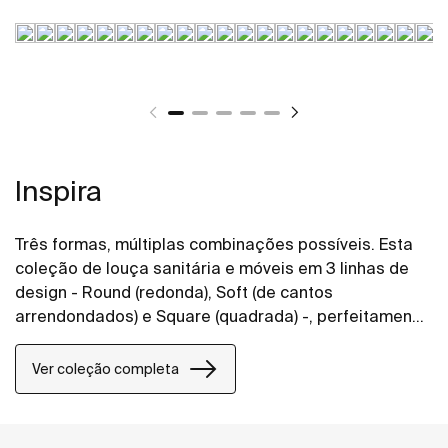
Inspira
Três formas, múltiplas combinações possíveis. Esta
coleção de louça sanitária e móveis em 3 linhas de
design - Round (redonda), Soft (de cantos
arrendondados) e Square (quadrada) -, perfeitamente
combináveis entre si, permite dar vida aos espaços
de banho de todos os estilos.
Ver coleção completa