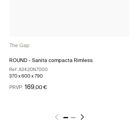
The Gap
ROUND - Sanita compacta Rimless
Ref:
A3420N7000
370 x 600 x 790
169
,00 €
PRVP:
Ver mais