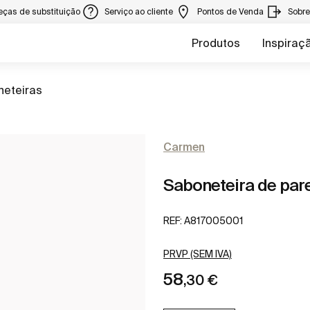
eças de substituição
Serviço ao cliente
Pontos de Venda
Sobr
Produtos
Inspiraç
a
neteiras
Carmen
Saboneteira de par
REF:
A817005001
PRVP (SEM IVA)
58
,30 €