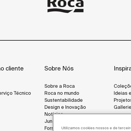
o cliente
Sobre Nós
Inspir
Sobre a Roca
Coleçõ
rviço Técnico
Roca no mundo
Ideias 
Sustentabilidade
Projeto
Design e Inovação
Galleri
Notícias
Junte-se a Nós
Fornecedores
Utilizamos cookies nossos e de tercei