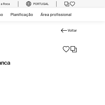
e a Roca
PORTUGAL
ão
Planificação
Área profissional
Voltar
anca