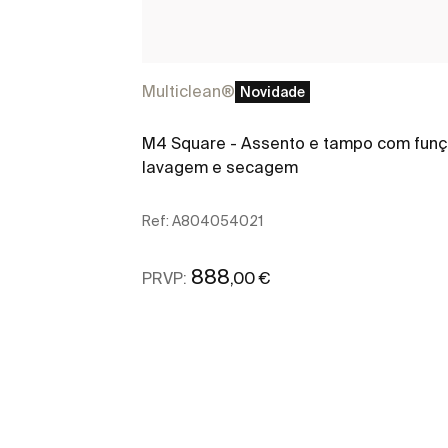
Multiclean®
Novidade
M4 Square - Assento e tampo com fun
lavagem e secagem
Ref:
A804054021
888
,00 €
PRVP:
Ver mais