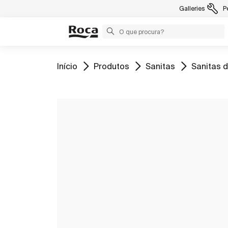
Galleries
P
Ir para
Ir para
Ir para
Ir para
Início
Produtos
Sanitas
Sanitas d