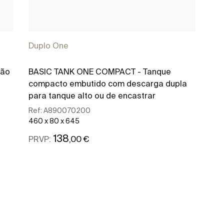
Duplo One
ção
BASIC TANK ONE COMPACT - Tanque
compacto embutido com descarga dupla
para tanque alto ou de encastrar
Ref:
A890070200
460 x 80 x 645
138
,00 €
PRVP:
Ver mais