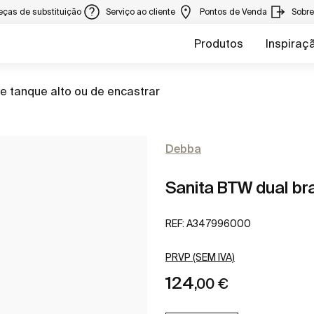
eças de substituição
Serviço ao cliente
Pontos de Venda
Sobr
Produtos
Inspiraç
e tanque alto ou de encastrar
Debba
Sanita BTW dual br
REF:
A347996000
PRVP (SEM IVA)
124
,00 €