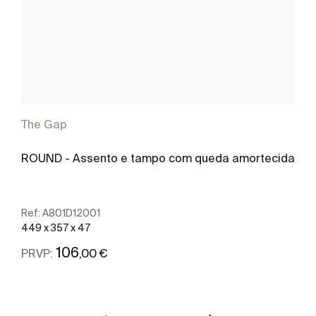
The Gap
ROUND - Assento e tampo com queda amortecida
Ref:
A801D12001
449 x 357 x 47
106
,00 €
PRVP:
Ver mais