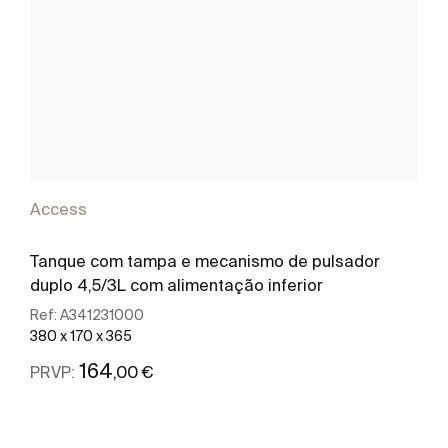
Access
Tanque com tampa e mecanismo de pulsador
duplo 4,5/3L com alimentação inferior
Ref:
A341231000
380 x 170 x 365
164
,00 €
PRVP:
Ver mais