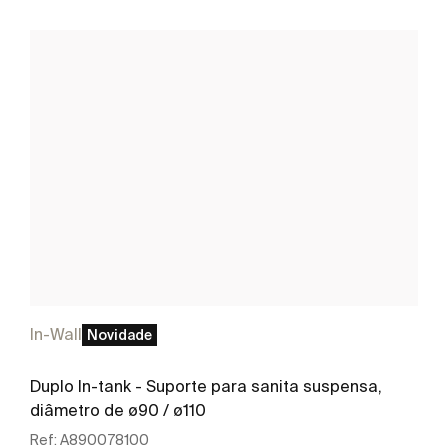
In-Wall
Novidade
Duplo In-tank - Suporte para sanita suspensa,
diâmetro de ø90 / ø110
Ref:
A890078100