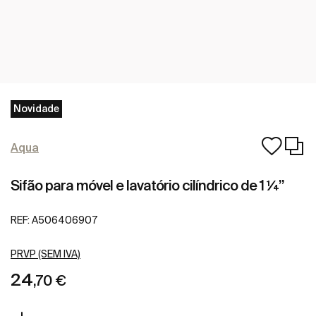
Novidade
Aqua
Sifão para móvel e lavatório cilíndrico de 1 ¼”
REF:
A506406907
PRVP (SEM IVA)
24
,70 €