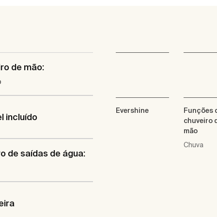
ro de mão:
o
Evershine
Funções 
l incluído
chuveiro 
mão
Chuva
 de saídas de água:
eira