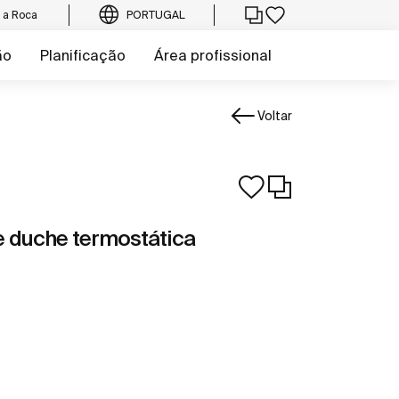
e a Roca
PORTUGAL
ão
Planificação
Área profissional
Voltar
 duche termostática