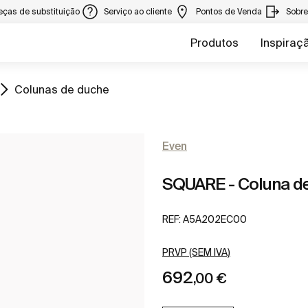
eças de substituição
Serviço ao cliente
Pontos de Venda
Sobr
Produtos
Inspiraç
Ir para
Colunas de duche
Even
SQUARE - Coluna de
REF:
A5A202EC00
PRVP (SEM IVA)
692
,00 €