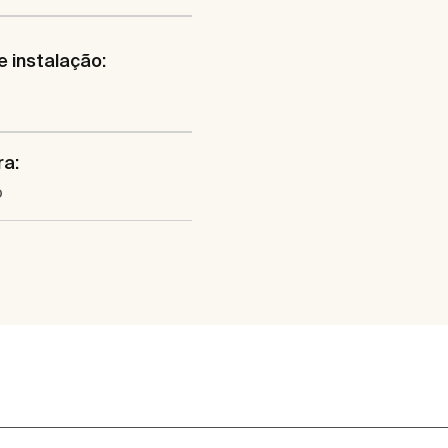
e instalação:
ra:
o