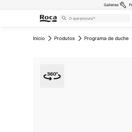
Galleries
P
Ir para
Ir para
Ir para
Início
Produtos
Programa de duche