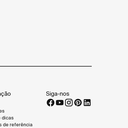
ação
Siga-nos
es
e dicas
s de referência