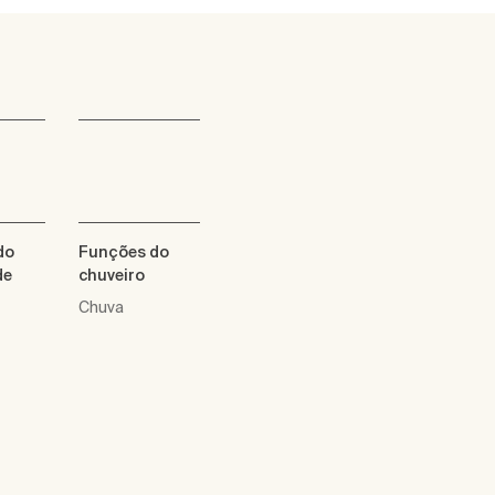
do
Funções do
de
chuveiro
Chuva