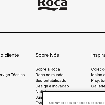
o cliente
Sobre Nós
Inspir
Sobre a Roca
Coleçõ
rviço Técnico
Roca no mundo
Ideias 
Sustentabilidade
Projeto
Design e Inovação
Galleri
Notícias
Junte-se a Nós
Fornecedores
Utilizamos cookies nossos e de tercei