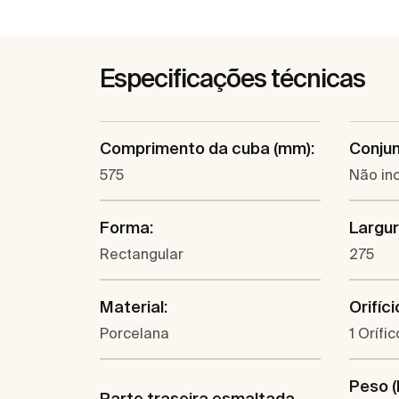
Especificações técnicas
Comprimento da cuba (mm):
Conjun
575
Não inc
Forma:
Largur
Rectangular
275
Material:
Orifíc
Porcelana
1 Orífi
Peso (
Parte traseira esmaltada