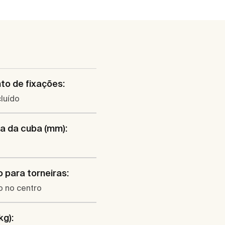
to de fixações:
luído
a da cuba (mm):
io para torneiras:
co no centro
kg):