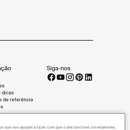
ação
Siga-nos
es
e dicas
s de referência
es
ros que nos ajudam a fazer com que o site funcione corretamente,