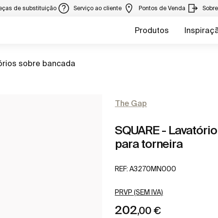
eças de substituição
Serviço ao cliente
Pontos de Venda
Sobr
Produtos
Inspiraç
a
órios sobre bancada
The Gap
SQUARE - Lavatório
para torneira
REF:
A3270MN000
PRVP (SEM IVA)
202
,00 €