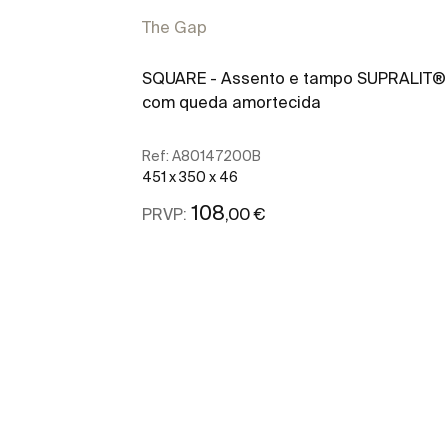
The Gap
SQUARE - Assento e tampo SUPRALIT®
com queda amortecida
Ref:
A80147200B
451 x 350 x 46
108
,00 €
PRVP:
Ver mais