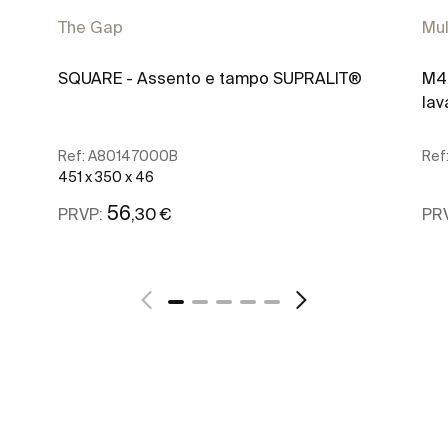
The Gap
Mul
SQUARE - Assento e tampo SUPRALIT®
M4 
la
Ref:
A80147000B
Ref
451 x 350 x 46
56
,30 €
PRVP:
PR
Ver mais