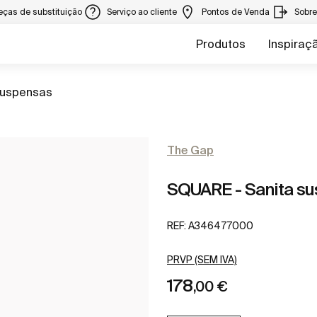
eças de substituição
Serviço ao cliente
Pontos de Venda
Sobr
Produtos
Inspiraç
suspensas
The Gap
SQUARE - Sanita su
REF:
A346477000
PRVP (SEM IVA)
178
,00 €