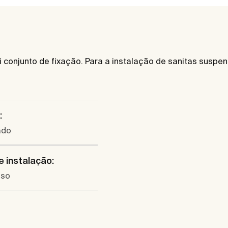
ui conjunto de fixação. Para a instalação de sanitas susp
:
ado
e instalação:
nso