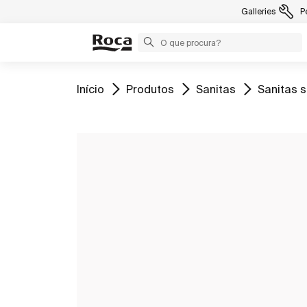
Galleries
P
Ir para
Ir para
Ir para
Ir para
Início
Produtos
Sanitas
Sanitas 