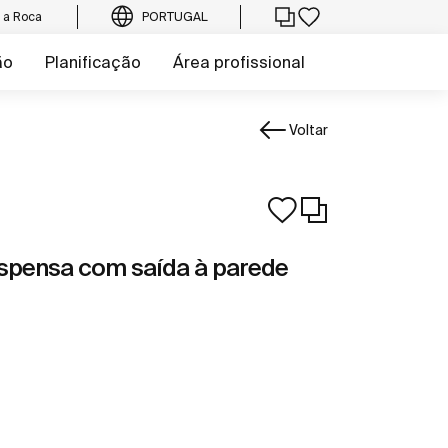
e a Roca
PORTUGAL
ão
Planificação
Área profissional
Voltar
spensa com saída à parede