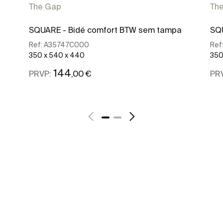
The Gap
Th
SQUARE - Bidé comfort BTW sem tampa
SQ
Ref:
A35747C000
Ref
350 x 540 x 440
350
144
,00 €
PRVP:
PR
Ver mais