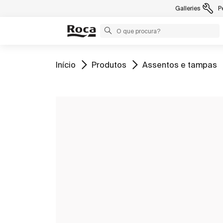
Galleries
P
Ir para
Ir para
Ir para
Início
Produtos
Assentos e tampas