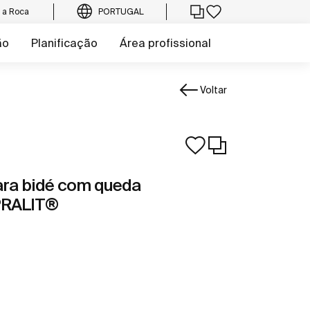
e a Roca
PORTUGAL
ão
Planificação
Área profissional
Voltar
ra bidé com queda
PRALIT®