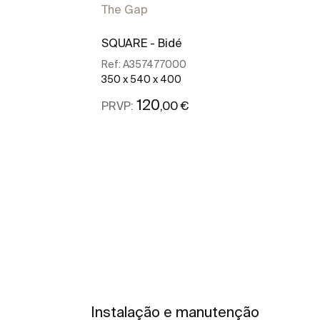
The Gap
SQUARE - Bidé
Ref:
A357477000
350 x 540 x 400
120
,00 €
PRVP:
Ver mais
Instalação e manutenção