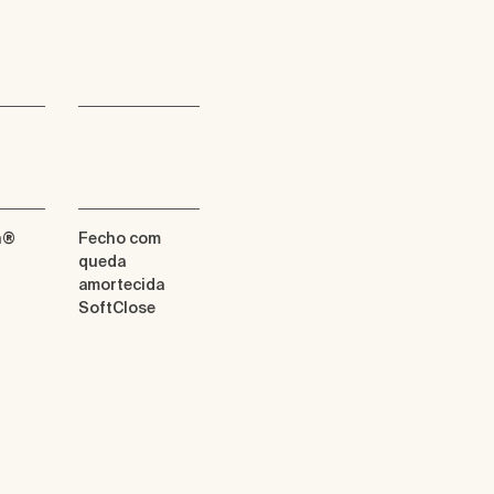
n®
Fecho com
queda
amortecida
SoftClose