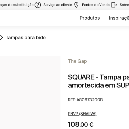
eças de substituição
Serviço ao cliente
Pontos de Venda
Sobr
Produtos
Inspiraç
Ir para
Tampas para bidé
The Gap
SQUARE - Tampa pa
amortecida em SU
REF:
A80673200B
PRVP (SEM IVA)
108
,00 €