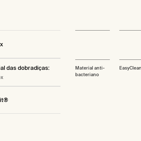
ix
al das dobradiças:
Material anti-
EasyClea
bacteriano
ox
it®