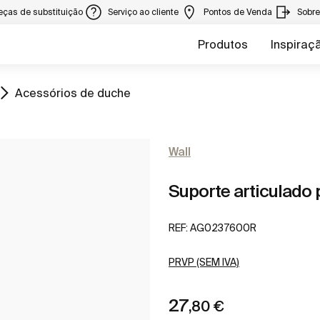
eças de substituição
Serviço ao cliente
Pontos de Venda
Sobr
Produtos
Inspiraç
Ir para
Acessórios de duche
Wall
Suporte articulado
REF:
AG0237600R
PRVP (SEM IVA)
27
,80 €