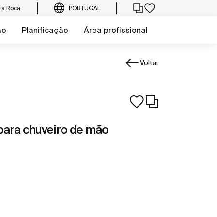
e a Roca
PORTUGAL
ão
Planificação
Área profissional
Voltar
 para chuveiro de mão