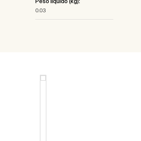
Peso líquido (kg):
0.03