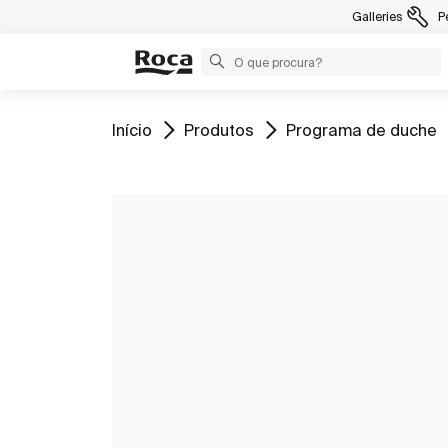
Galleries
P
Ir para
Ir para
Ir para
Início
Produtos
Programa de duche