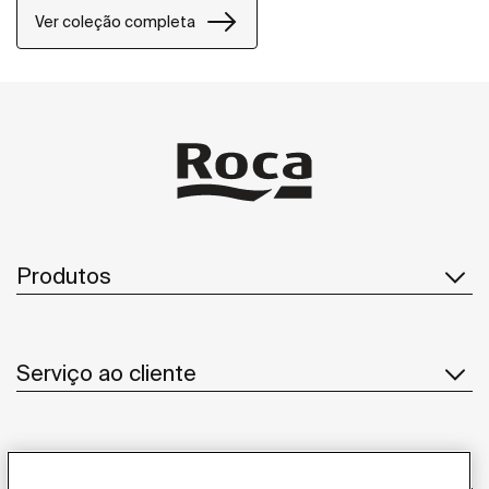
em cada detalhe.
Ver coleção completa
Produtos
Serviço ao cliente
Sobre Nós