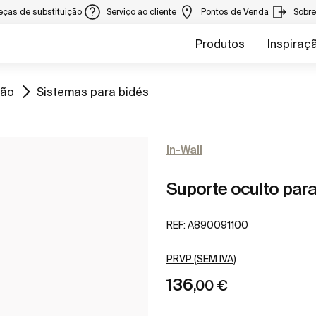
eças de substituição
Serviço ao cliente
Pontos de Venda
Sobr
Produtos
Inspiraç
Ir para
ção
Sistemas para bidés
In-Wall
Suporte oculto par
REF:
A890091100
PRVP (SEM IVA)
136
,00 €