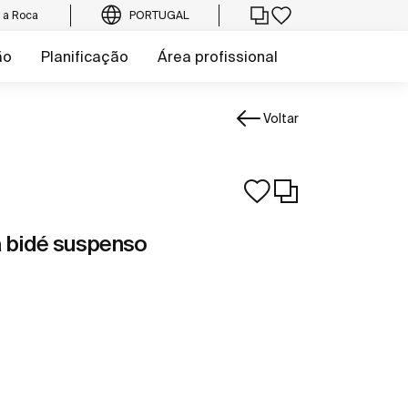
e a Roca
PORTUGAL
ão
Planificação
Área profissional
Voltar
a bidé suspenso