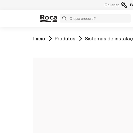
Galleries
P
Ir para
Ir para
Ir para
Início
Produtos
Sistemas de instala