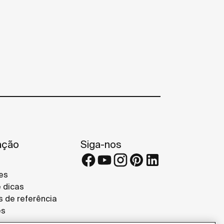
ação
Siga-nos
es
e dicas
s de referência
es