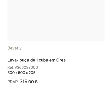
Beverly
Lava-louça de 1 cuba em Gres
Ref:
A366087000
500 x 500 x 205
319
,00 €
PRVP:
Ver mais