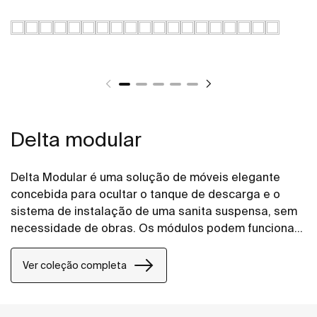
Delta modular
Delta Modular é uma solução de móveis elegante
concebida para ocultar o tanque de descarga e o
sistema de instalação de uma sanita suspensa, sem
necessidade de obras. Os módulos podem funcionar
em conjunto ou de forma independente, permitindo
misturar, combinar e configurar cada elemento de
Ver coleção completa
acordo com a sua visão. Adapte-o ao seu espaço e
ao seu estilo, para que a única coisa em que precisa
de se concentrar seja torná-lo verdadeiramente seu.