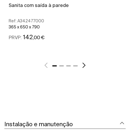
Sanita com saída à parede
Ref:
A342477000
365 x 650 x 790
142
,00 €
PRVP:
Ver mais
Instalação e manutenção