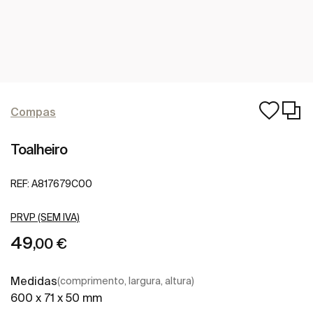
Compas
Toalheiro
REF:
A817679C00
PRVP (SEM IVA)
49
,00 €
Medidas
(comprimento, largura, altura)
600 x 71 x 50 mm